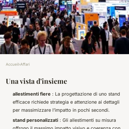
Accueil
›
Affari
AFFARI
Una vista d'insieme
Guida agli stand fieristici per
eventi memorabili
allestimenti fiere
: La progettazione di uno stand
efficace richiede strategia e attenzione ai dettagli
Amilcare
•
05/06/2026 17:48
•
7 min de lecture
per massimizzare l’impatto in pochi secondi.
stand personalizzati
: Gli allestimenti su misura
offrono il massimo impatto visivo e coerenza con