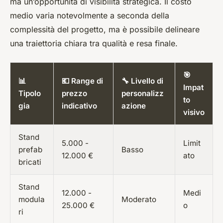
ma un’opportunità di visibilità strategica. Il costo
medio varia notevolmente a seconda della
complessità del progetto, ma è possibile delineare
una traiettoria chiara tra qualità e resa finale.
🎯
📊
💶 Range di
🔧 Livello di
Impat
Tipolo
prezzo
personalizz
to
gia
indicativo
azione
visivo
Stand
5.000 -
Limit
prefab
Basso
12.000 €
ato
bricati
Stand
12.000 -
Medi
modula
Moderato
25.000 €
o
ri