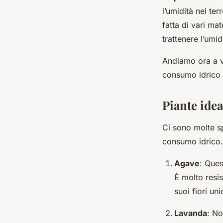
l’umidità nel te
fatta di vari mat
trattenere l’umi
Andiamo ora a v
consumo idrico 
Piante ide
Ci sono molte s
consumo idrico.
Agave
: Ques
È molto resis
suoi fiori un
Lavanda
: No