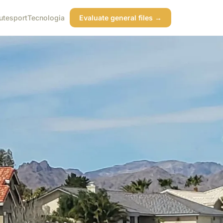
ute
sport
Tecnologia
Evaluate general files →