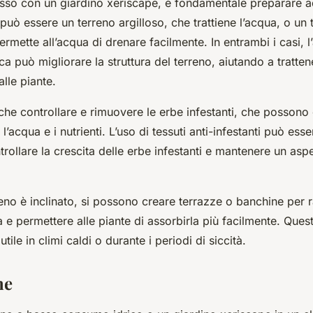
sso con un giardino xeriscape, è fondamentale preparare a
può essere un terreno argilloso, che trattiene l’acqua, o un 
rmette all’acqua di drenare facilmente. In entrambi i casi, l
a può migliorare la struttura del terreno, aiutando a tratten
alle piante.
che controllare e rimuovere le erbe infestanti, che posson
 l’acqua e i nutrienti. L’uso di tessuti anti-infestanti può es
trollare la crescita delle erbe infestanti e mantenere un aspe
rreno è inclinato, si possono creare terrazze o banchine per ra
a e permettere alle piante di assorbirla più facilmente. Que
tile in climi caldi o durante i periodi di siccità.
ne