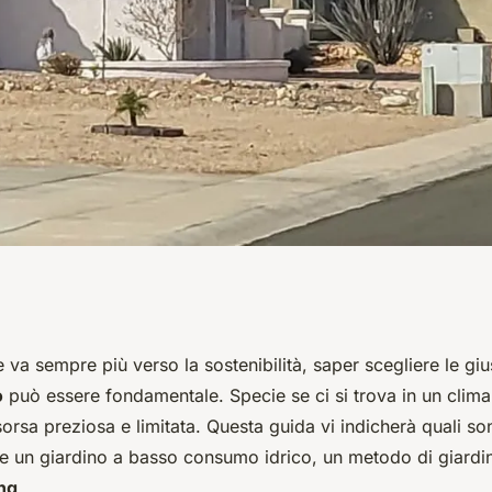
 ideali per creare
va sempre più verso la sostenibilità, saper scegliere le gi
o
può essere fondamentale. Specie se ci si trova in un clim
 consumo idrico in
orsa preziosa e limitata. Questa guida vi indicherà quali so
re un giardino a basso consumo idrico, un metodo di giardi
ng
.