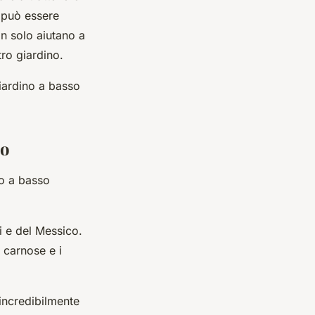
a può essere
on solo aiutano a
ro giardino.
iardino a basso
co
no a basso
i e del Messico.
 carnose e i
 incredibilmente