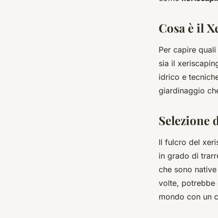
un clima desertico?
Cosa è il X
Romain
•
8 aprile 2024
•
5 min de lecture
Per capire quali
sia il xeriscapi
idrico e tecnich
giardinaggio che
Selezione d
Il fulcro del xe
in grado di trar
che sono native 
volte, potrebbe 
mondo con un cl