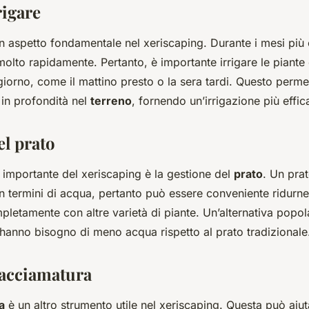
igare
un aspetto fondamentale nel xeriscaping. Durante i mesi più 
lto rapidamente. Pertanto, è importante irrigare le piante 
giorno, come il mattino presto o la sera tardi. Questo perme
 in profondità nel
terreno
, fornendo un’irrigazione più effic
el prato
 importante del xeriscaping è la gestione del
prato
. Un pra
in termini di acqua, pertanto può essere conveniente ridurn
mpletamente con altre varietà di piante. Un’alternativa popola
 hanno bisogno di meno acqua rispetto al prato tradizionale
pacciamatura
a
è un altro strumento utile nel xeriscaping. Questa può aiut