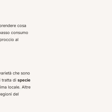
mprendere cosa
 a basso consumo
pproccio al
 varietà che sono
 tratta di
specie
ima locale. Altre
regioni del