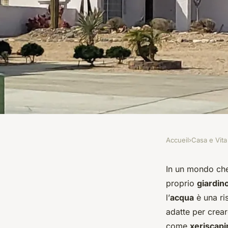
Accueil
›
Casa e Vita
CASA E VITA
Quali sono le piante
In un mondo che 
proprio
giardin
un giardino a basso
l’
acqua
è una ris
adatte per crea
come
xeriscapi