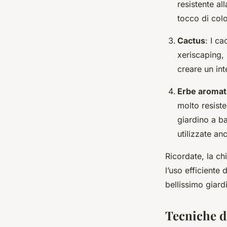
resistente al
tocco di colo
Cactus
: I ca
xeriscaping, 
creare un int
Erbe aromat
molto resiste
giardino a b
utilizzate an
Ricordate, la ch
l’uso efficiente
bellissimo giard
Tecniche d