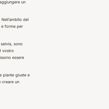
o aggiungere un
. Nell’ambito del
i e forme per
 salvia, sono
l vostro
ossono essere
e piante giuste e
e creare un