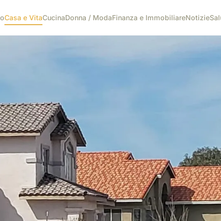
co
Casa e Vita
Cucina
Donna / Moda
Finanza e Immobiliare
Notizie
Sal