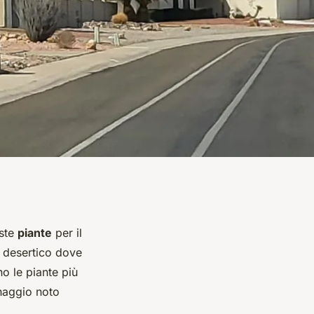
uste
piante
per il
a desertico dove
no le piante più
naggio noto