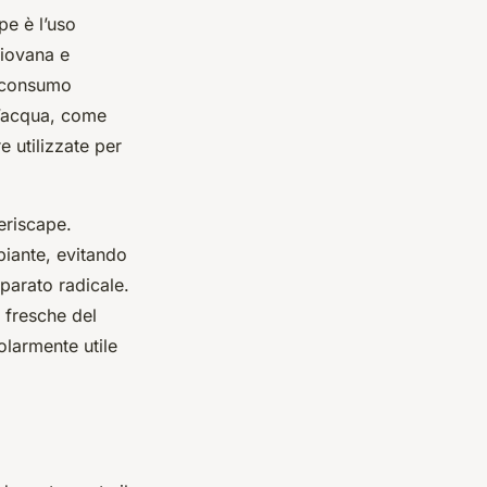
pe è l’uso
piovana e
l consumo
l’acqua, come
e utilizzate per
xeriscape.
 piante, evitando
parato radicale.
 fresche del
olarmente utile