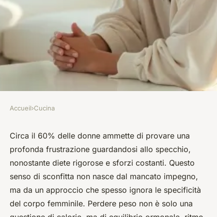
Accueil
›
Cucina
CUCINA
Perdere peso non è solo
Circa il 60% delle donne ammette di provare una
profonda frustrazione guardandosi allo specchio,
questione di integratori
nonostante diete rigorose e sforzi costanti. Questo
senso di sconfitta non nasce dal mancato impegno,
Tibaldinella
•
24/06/2026 08:05
•
8 min de lecture
ma da un approccio che spesso ignora le specificità
del corpo femminile. Perdere peso non è solo una