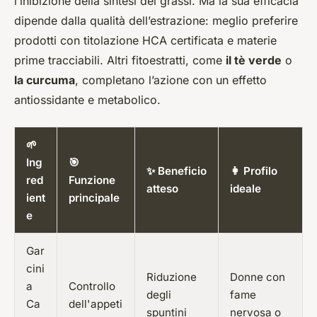
l’inibizione della sintesi dei grassi. Ma la sua efficacia
dipende dalla qualità dell’estrazione: meglio preferire
prodotti con titolazione HCA certificata e materie
prime tracciabili. Altri fitoestratti, come
il tè verde
o
la curcuma
, completano l’azione con un effetto
antiossidante e metabolico.
🌱
Ing
🎯
✨ Beneficio
👩 Profilo
red
Funzione
atteso
ideale
ient
principale
e
Gar
cini
Riduzione
Donne con
a
Controllo
degli
fame
Ca
dell'appeti
spuntini
nervosa o