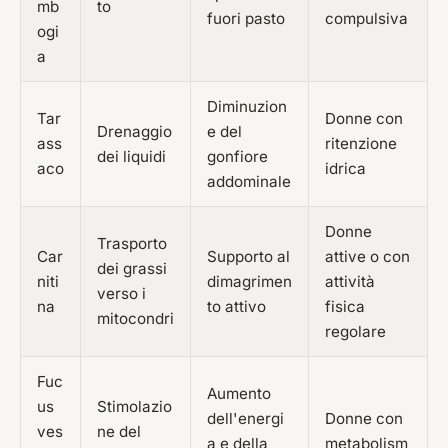
mb
to
fuori pasto
compulsiva
ogi
a
Diminuzion
Tar
Donne con
Drenaggio
e del
ass
ritenzione
dei liquidi
gonfiore
aco
idrica
addominale
Donne
Trasporto
Car
Supporto al
attive o con
dei grassi
niti
dimagrimen
attività
verso i
na
to attivo
fisica
mitocondri
regolare
Fuc
Aumento
us
Stimolazio
dell'energi
Donne con
ves
ne del
a e della
metabolism