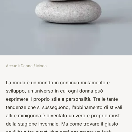
Accueil
›
Donna / Moda
DONNA / MODA
Quali sono i migliori consigli
La moda è un mondo in continuo mutamento e
sviluppo, un universo in cui ogni donna può
per creare un equilibrio tra
esprimere il proprio stile e personalità. Tra le tante
stivali alti e minigonna per un
tendenze che si susseguono, l’abbinamento di stivali
look armonioso?
alti e minigonna è diventato un vero e proprio must
della stagione invernale. Ma come trovare il giusto
Clémence
•
8 aprile 2024
•
6 min de lecture