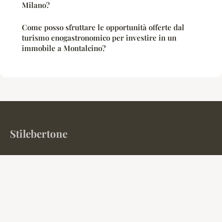
Milano?
Come posso sfruttare le opportunità offerte dal
turismo enogastronomico per investire in un
immobile a Montalcino?
Stilebertone
La rivista Generale (IT)
Home
Note legali
Contatto
© 2026 Stilebertone. Tutti i diritti riservati.