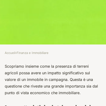
Accueil
›
Finanza e Immobiliare
FINANZA E IMMOBILIARE
In che modo la presenza di
Scopriamo insieme come la presenza di terreni
agricoli possa avere un impatto significativo sul
terreni agricoli può
valore di un immobile in campagna. Questa è una
influenzare il valore di un
questione che riveste una grande importanza sia dal
immobile in campagna?
punto di vista economico che immobiliare.
Anaïs
•
8 aprile 2024
•
6 min de lecture