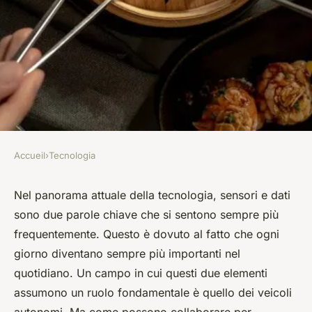
Accueil
›
Tecnologia
TECNOLOGIA
In che modo la fusione di dati
Nel panorama attuale della tecnologia,
sensori
e
dati
sono due parole chiave che si sentono sempre più
da più sensori può
frequentemente. Questo è dovuto al fatto che ogni
incrementare la sicurezza nei
giorno diventano sempre più importanti nel
sistemi autonomi di guida?
quotidiano. Un campo in cui questi due elementi
assumono un ruolo fondamentale è quello dei veicoli
Charlotte
•
8 aprile 2024
•
6 min de lecture